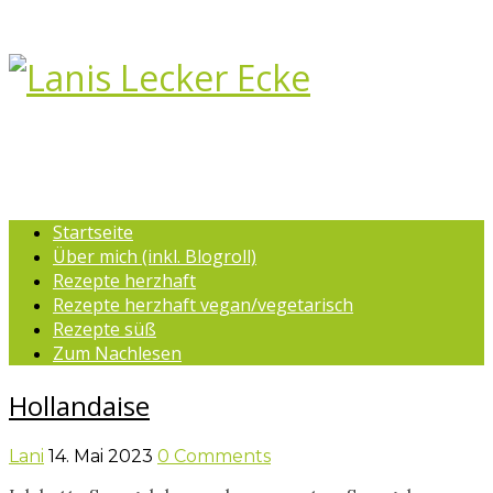
Startseite
Über mich (inkl. Blogroll)
Rezepte herzhaft
Rezepte herzhaft vegan/vegetarisch
Rezepte süß
Zum Nachlesen
Hollandaise
Lani
14. Mai 2023
0 Comments